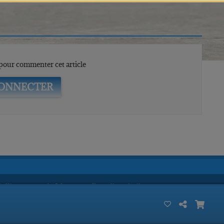
our commenter cet article
CONNECTER
dioKing permet de
faire une radio
en ligne facilement.