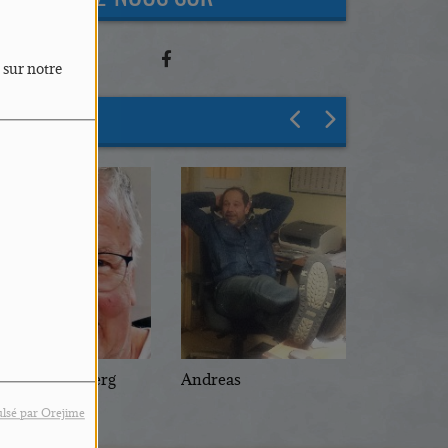
 sur notre
L'ÉQUIPE
rank Laufenberg
Andreas
Claude
lsé par Orejime