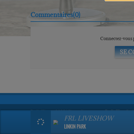
Commentaires(0)
Connectez-vous p
SE 
RadioKing © 2026 | Site radio créé avec
RadioKing
. Ra
FRL LIVESHOW
LINKIN PARK