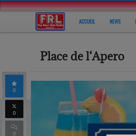
ACCUEIL
NEWS
Place de l‘Apero
0
0
0